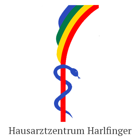
Zum
Inhalt
springen
Hausarztzentrum Harlfinger