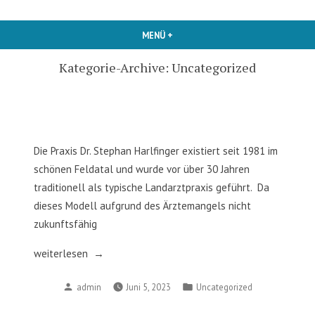
MENÜ
+
AUFGEKLAPPT
ZUGEKLAPPT
Kategorie-Archive:
Uncategorized
Die Praxis Dr. Stephan Harlfinger existiert seit 1981 im
schönen Feldatal und wurde vor über 30 Jahren
traditionell als typische Landarztpraxis geführt. Da
dieses Modell aufgrund des Ärztemangels nicht
zukunftsfähig
weiterlesen
Verfasst
Veröffentlicht
admin
Juni 5, 2023
Uncategorized
von
in